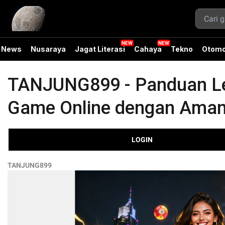
News
Nusaraya
Jagat Literasi
Cahaya
Tekno
Otomo
TANJUNG899 - Panduan Le
Game Online dengan Ama
LOGIN
TANJUNG899