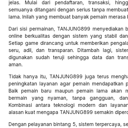
jelas. Mulai dari pendaftaran, transaksi, hing
semuanya ditangani dengan serius tanpa membu
lama. Inilah yang membuat banyak pemain merasa 
Dari sisi permainan, TANJUNG899 menyediakan be
online berkualitas dengan sistem yang stabil da
Setiap game dirancang untuk memberikan penga
seru, adil, dan transparan. Ditambah lagi, si
digunakan sudah teruji sehingga data dan tran
aman.
Tidak hanya itu, TANJUNG899 juga terus mengha
peningkatan layanan agar pemain mendapatkan p
Baik pemain baru maupun pemain lama akan m
bermain yang nyaman, tanpa gangguan, dan
Kombinasi antara teknologi modern dan layana
alasan kuat mengapa TANJUNG899 semakin diper
Dengan pelayanan bintang 5, sistem terpercaya, s